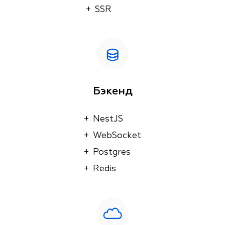
+  SSR
Бэкенд
+  NestJS

+  WebSocket

+  Postgres

+  Redis